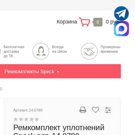
Корзина
0 руб.
0
Бесплатная
Всегда
Проверены
доставка
на связи
временем
до ТК.
Ремкомплекты Speck
90
Артикул:
14.0790
Ремкомплект уплотнений