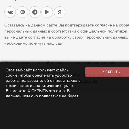
Я
Оставаясь на данном сайте Вы подтверждаете
согласие
на обра
персональных данных в соответствии с
официальной политикой.
вы не даете согласия на обработку своих персональных данных,
необходимо покинуть наш сайт.
Цены указанные на сайте являются справочными и не являются
публичной офертой (ст. 437 ГК).
Этот веб-сайт используют файлы
При использовании
материалов
с сайта обязательно указание
cookie, чтобы обеспечить удобство
работы пользователей с ним, а также в
прямой ссылки на источник.
Список всех товаров
технических и аналитических целях.
Вы можете Х СКРЫТЬ это окно. В
дальнейшем оно появляться не будет.