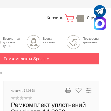
Корзина
0 руб.
0
Бесплатная
Всегда
Проверены
доставка
на связи
временем
до ТК.
Ремкомплекты Speck
58
Артикул:
14.0858
Ремкомплект уплотнений