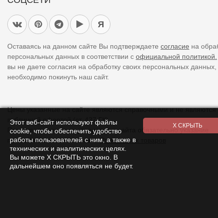
Я
Оставаясь на данном сайте Вы подтверждаете
согласие
на обра
персональных данных в соответствии с
официальной политикой.
вы не даете согласия на обработку своих персональных данных,
необходимо покинуть наш сайт.
Цены указанные на сайте являются справочными и не являются
публичной офертой (ст. 437 ГК).
Этот веб-сайт используют файлы
При использовании
материалов
с сайта обязательно указание
cookie, чтобы обеспечить удобство
работы пользователей с ним, а также в
прямой ссылки на источник.
Список всех товаров
технических и аналитических целях.
Вы можете Х СКРЫТЬ это окно. В
дальнейшем оно появляться не будет.