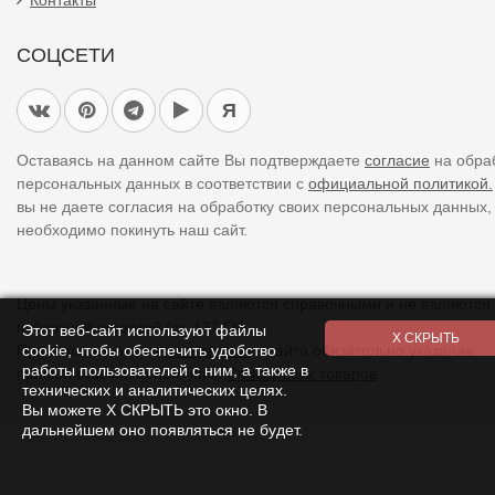
СОЦСЕТИ
Я
Оставаясь на данном сайте Вы подтверждаете
согласие
на обра
персональных данных в соответствии с
официальной политикой.
вы не даете согласия на обработку своих персональных данных,
необходимо покинуть наш сайт.
Цены указанные на сайте являются справочными и не являются
публичной офертой (ст. 437 ГК).
Этот веб-сайт используют файлы
cookie, чтобы обеспечить удобство
При использовании
материалов
с сайта обязательно указание
работы пользователей с ним, а также в
прямой ссылки на источник.
Список всех товаров
технических и аналитических целях.
Вы можете Х СКРЫТЬ это окно. В
дальнейшем оно появляться не будет.