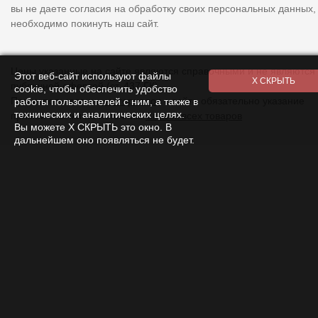
Цены указанные на сайте являются справочными и не являются
публичной офертой (ст. 437 ГК).
При использовании
материалов
с сайта обязательно указание
Этот веб-сайт используют файлы
cookie, чтобы обеспечить удобство
прямой ссылки на источник.
Список всех товаров
работы пользователей с ним, а также в
технических и аналитических целях.
Вы можете Х СКРЫТЬ это окно. В
дальнейшем оно появляться не будет.