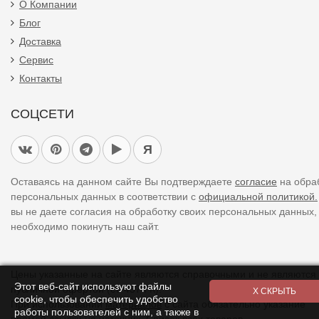
О Компании
Блог
Доставка
Сервис
Контакты
СОЦСЕТИ
Я
Оставаясь на данном сайте Вы подтверждаете
согласие
на обра
персональных данных в соответствии с
официальной политикой.
вы не даете согласия на обработку своих персональных данных,
необходимо покинуть наш сайт.
Цены указанные на сайте являются справочными и не являются
Этот веб-сайт используют файлы
публичной офертой (ст. 437 ГК).
cookie, чтобы обеспечить удобство
При использовании
материалов
с сайта обязательно указание
работы пользователей с ним, а также в