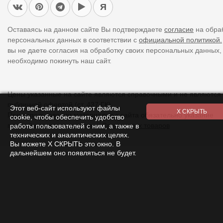
Я
Оставаясь на данном сайте Вы подтверждаете
согласие
на обра
персональных данных в соответствии с
официальной политикой.
вы не даете согласия на обработку своих персональных данных,
необходимо покинуть наш сайт.
Цены указанные на сайте являются справочными и не являются
публичной офертой (ст. 437 ГК).
Этот веб-сайт используют файлы
При использовании
материалов
с сайта обязательно указание
cookie, чтобы обеспечить удобство
прямой ссылки на источник.
Список всех товаров
работы пользователей с ним, а также в
технических и аналитических целях.
Вы можете Х СКРЫТЬ это окно. В
дальнейшем оно появляться не будет.