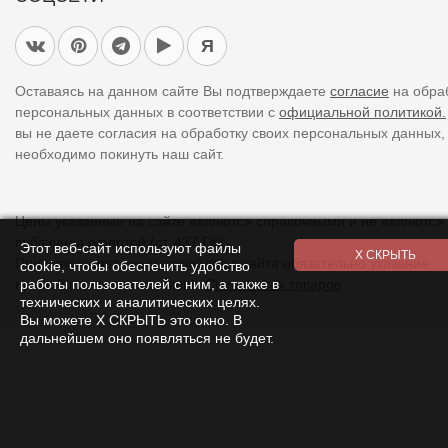
Я
Оставаясь на данном сайте Вы подтверждаете
согласие
на обра
персональных данных в соответствии с
официальной политикой.
вы не даете согласия на обработку своих персональных данных,
необходимо покинуть наш сайт.
Цены указанные на сайте являются справочными и не являются
публичной офертой (ст. 437 ГК).
Этот веб-сайт используют файлы
При использовании
материалов
с сайта обязательно указание
cookie, чтобы обеспечить удобство
работы пользователей с ним, а также в
прямой ссылки на источник.
Список всех товаров
технических и аналитических целях.
Вы можете Х СКРЫТЬ это окно. В
дальнейшем оно появляться не будет.