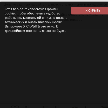
Цены указанные на сайте являются справочными и не являются
Этот веб-сайт используют файлы
публичной офертой (ст. 437 ГК).
cookie, чтобы обеспечить удобство
При использовании
материалов
с сайта обязательно указание
работы пользователей с ним, а также в
прямой ссылки на источник.
Список всех товаров
технических и аналитических целях.
Вы можете Х СКРЫТЬ это окно. В
дальнейшем оно появляться не будет.
0
0
0