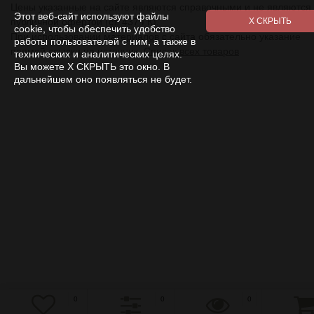
Цены указанные на сайте являются справочными и не являются
Этот веб-сайт используют файлы
публичной офертой (ст. 437 ГК).
cookie, чтобы обеспечить удобство
При использовании
материалов
с сайта обязательно указание
работы пользователей с ним, а также в
прямой ссылки на источник.
Список всех товаров
технических и аналитических целях.
Вы можете Х СКРЫТЬ это окно. В
дальнейшем оно появляться не будет.
0
0
0