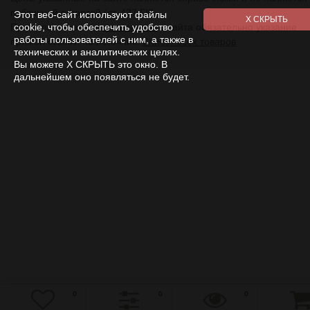
публичной офертой (ст. 437 ГК).
Этот веб-сайт используют файлы
При использовании
материалов
с сайта обязательно указание
cookie, чтобы обеспечить удобство
прямой ссылки на источник.
Список всех товаров
работы пользователей с ним, а также в
технических и аналитических целях.
Вы можете Х СКРЫТЬ это окно. В
дальнейшем оно появляться не будет.
0
0
0