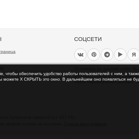
Ы
СОЦСЕТИ
траница
Я
ии
Оставаясь на данном сайте В
e, чтобы обеспечить удобство работы пользователей с ним, а также
данных в соответствии с
офици
Вы можете Х СКРЫТЬ это окно. В дальнейшем оно появляться не буд
своих персональных данных, в
тся публичной офертой (ст. 437 ГК).
ие прямой ссылки на источник.
Список всех товаров