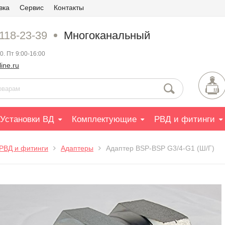
вка
Сервис
Контакты
 118-23-39
Многоканальный
0. Пт 9:00-16:00
ine.ru
Установки ВД
Комплектующие
РВД и фитинги
РВД и фитинги
Адаптеры
Адаптер BSP-BSP G3/4-G1 (Ш/Г)