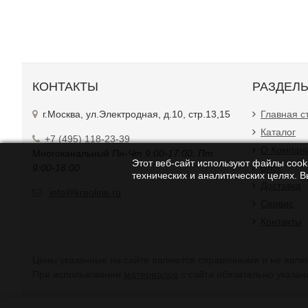
КОНТАКТЫ
РАЗДЕЛ
г.Москва, ул.Электродная, д.10, стр.13,15
Главная с
Каталог
+7 (495) 118-23-39
О Компан
Многоканальный
Пн-Чт 9:00-17:00. Пт
Этот веб-сайт используют файлы cooki
9:00-16:00
Блог
технических и аналитических целях. 
Доставка
info@kreoline.ru
Сервис
Контакты
Цены указанные на сайте являются справочными и не являю
При использовании
материалов
с сайта обязательно указан