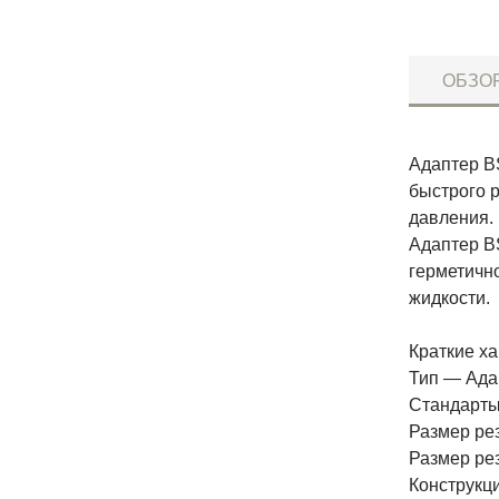
ОБЗО
Адаптер B
быстрого 
давления.
Адаптер B
герметичн
жидкости.
Краткие ха
Тип — Ада
Стандарты
Размер ре
Размер ре
Конструкц