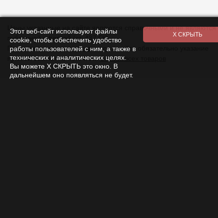
Цены указанные на сайте являются справочными и не являются
Этот веб-сайт используют файлы
публичной офертой (ст. 437 ГК).
cookie, чтобы обеспечить удобство
работы пользователей с ним, а также в
При использовании
материалов
с сайта обязательно указание
технических и аналитических целях.
прямой ссылки на источник.
Список всех товаров
Вы можете Х СКРЫТЬ это окно. В
дальнейшем оно появляться не будет.