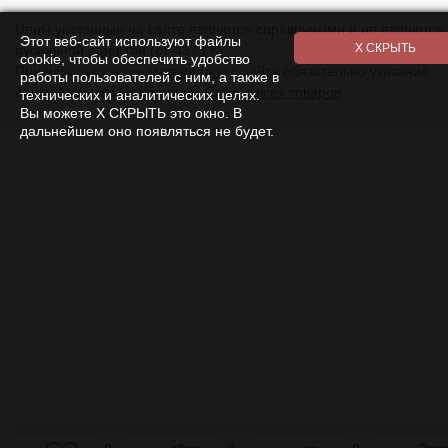
Цены указанные на сайте являются справочными и не являются
Этот веб-сайт используют файлы
публичной офертой (ст. 437 ГК).
cookie, чтобы обеспечить удобство
При использовании
материалов
с сайта обязательно указание
работы пользователей с ним, а также в
прямой ссылки на источник.
Список всех товаров
технических и аналитических целях.
Вы можете Х СКРЫТЬ это окно. В
дальнейшем оно появляться не будет.
0
0
0