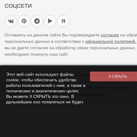
СОЦСЕТИ
Я
Оставаясь на данном сайте Вы подтверждаете
согласие
на обра
персональных данных в соответствии с
официальной политикой.
вы не даете согласия на обработку своих персональных данных,
необходимо покинуть наш сайт.
Этот веб-сайт используют файлы
Цены указанные на сайте являются справочными и не являются
cookie, чтобы обеспечить удобство
публичной офертой (ст. 437 ГК).
работы пользователей с ним, а также в
При использовании
материалов
с сайта обязательно указание
технических и аналитических целях.
прямой ссылки на источник.
Список всех товаров
Вы можете Х СКРЫТЬ это окно. В
дальнейшем оно появляться не будет.