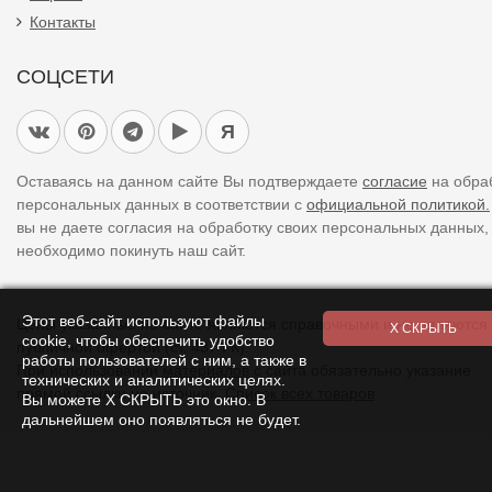
Контакты
СОЦСЕТИ
Я
Оставаясь на данном сайте Вы подтверждаете
согласие
на обра
персональных данных в соответствии с
официальной политикой.
вы не даете согласия на обработку своих персональных данных,
необходимо покинуть наш сайт.
Этот веб-сайт используют файлы
Цены указанные на сайте являются справочными и не являются
cookie, чтобы обеспечить удобство
публичной офертой (ст. 437 ГК).
работы пользователей с ним, а также в
При использовании
материалов
с сайта обязательно указание
технических и аналитических целях.
прямой ссылки на источник.
Список всех товаров
Вы можете Х СКРЫТЬ это окно. В
дальнейшем оно появляться не будет.