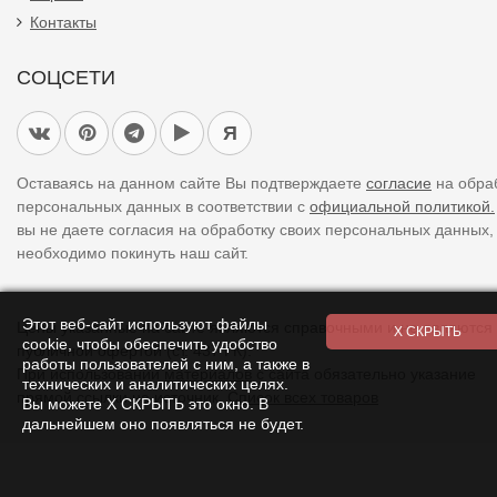
Контакты
СОЦСЕТИ
Я
Оставаясь на данном сайте Вы подтверждаете
согласие
на обра
персональных данных в соответствии с
официальной политикой.
вы не даете согласия на обработку своих персональных данных,
необходимо покинуть наш сайт.
Этот веб-сайт используют файлы
Цены указанные на сайте являются справочными и не являются
cookie, чтобы обеспечить удобство
публичной офертой (ст. 437 ГК).
работы пользователей с ним, а также в
При использовании
материалов
с сайта обязательно указание
технических и аналитических целях.
прямой ссылки на источник.
Список всех товаров
Вы можете Х СКРЫТЬ это окно. В
дальнейшем оно появляться не будет.