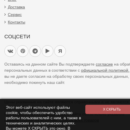
Доставка
Сервис
Контакты
СОЦСЕТИ
Я
Оставаясь на данном сайте Вы подтверждаете
согласие
на обра
персональных данных в соответствии с
официальной политикой.
вы не даете согласия на обработку своих персональных данных,
необходимо покинуть наш сайт.
Цены указанные на сайте являются справочными и не являются
Этот веб-сайт используют файлы
публичной офертой (ст. 437 ГК).
cookie, чтобы обеспечить удобство
При использовании
материалов
с сайта обязательно указание
работы пользователей с ним, а также в
прямой ссылки на источник.
Список всех товаров
технических и аналитических целях.
Вы можете Х СКРЫТЬ это окно. В