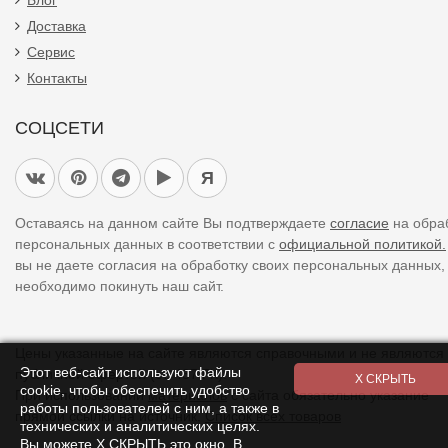
Блог
Доставка
Сервис
Контакты
СОЦСЕТИ
Я
Оставаясь на данном сайте Вы подтверждаете
согласие
на обра
персональных данных в соответствии с
официальной политикой.
вы не даете согласия на обработку своих персональных данных,
необходимо покинуть наш сайт.
Цены указанные на сайте являются справочными и не являются
Этот веб-сайт используют файлы
публичной офертой (ст. 437 ГК).
cookie, чтобы обеспечить удобство
При использовании
материалов
с сайта обязательно указание
работы пользователей с ним, а также в
прямой ссылки на источник.
Список всех товаров
технических и аналитических целях.
Вы можете Х СКРЫТЬ это окно. В