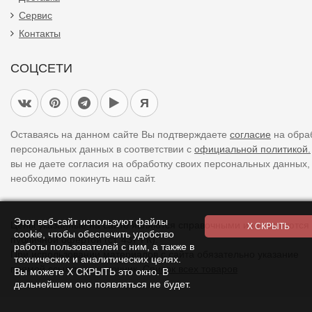
Сервис
Контакты
СОЦСЕТИ
Я
Оставаясь на данном сайте Вы подтверждаете
согласие
на обра
персональных данных в соответствии с
официальной политикой.
вы не даете согласия на обработку своих персональных данных,
необходимо покинуть наш сайт.
Этот веб-сайт используют файлы
Цены указанные на сайте являются справочными и не являются
cookie, чтобы обеспечить удобство
публичной офертой (ст. 437 ГК).
работы пользователей с ним, а также в
При использовании
материалов
с сайта обязательно указание
технических и аналитических целях.
прямой ссылки на источник.
Список всех товаров
Вы можете Х СКРЫТЬ это окно. В
дальнейшем оно появляться не будет.