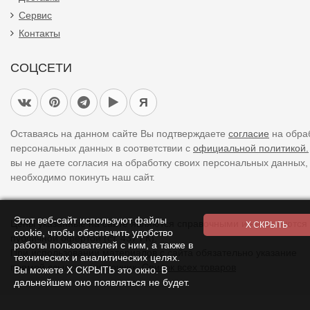
Сервис
Контакты
СОЦСЕТИ
Я
Оставаясь на данном сайте Вы подтверждаете
согласие
на обра
персональных данных в соответствии с
официальной политикой.
вы не даете согласия на обработку своих персональных данных,
необходимо покинуть наш сайт.
Этот веб-сайт используют файлы
Цены указанные на сайте являются справочными и не являются
cookie, чтобы обеспечить удобство
публичной офертой (ст. 437 ГК).
работы пользователей с ним, а также в
При использовании
материалов
с сайта обязательно указание
технических и аналитических целях.
прямой ссылки на источник.
Список всех товаров
Вы можете Х СКРЫТЬ это окно. В
дальнейшем оно появляться не будет.