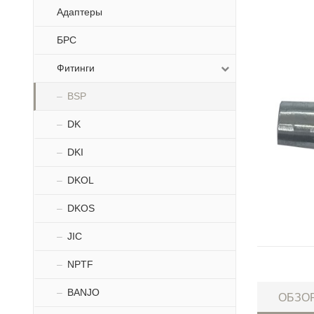
Адаптеры
БРС
Фитинги
BSP
DK
DKI
DKOL
DKOS
JIC
NPTF
BANJO
ОБЗО