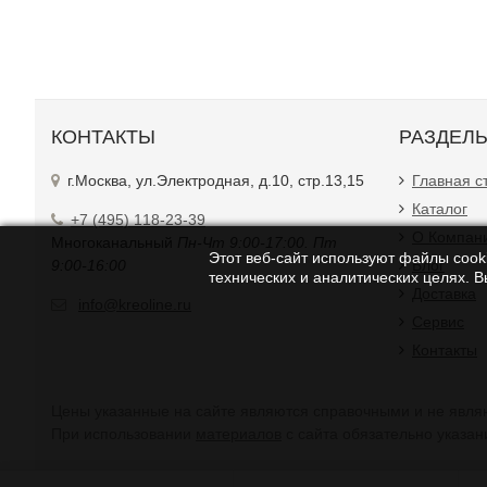
КОНТАКТЫ
РАЗДЕЛ
г.Москва, ул.Электродная, д.10, стр.13,15
Главная с
Каталог
+7 (495) 118-23-39
О Компан
Многоканальный
Пн-Чт 9:00-17:00. Пт
Этот веб-сайт используют файлы cooki
9:00-16:00
Блог
технических и аналитических целях. 
Доставка
info@kreoline.ru
Сервис
Контакты
Цены указанные на сайте являются справочными и не являю
При использовании
материалов
с сайта обязательно указан