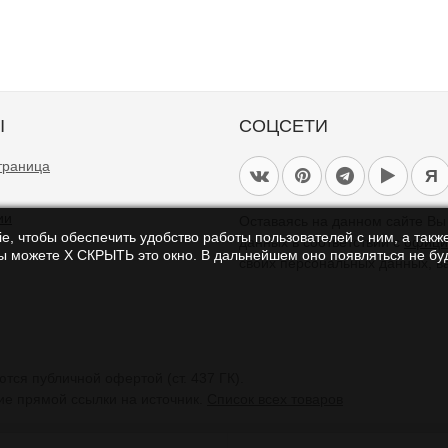
Ы
СОЦСЕТИ
траница
Я
ии
Оставаясь на данном сайте В
e, чтобы обеспечить удобство работы пользователей с ним, а также
данных в соответствии с
офици
Вы можете Х СКРЫТЬ это окно. В дальнейшем оно появляться не буд
своих персональных данных, в
тся публичной офертой (ст. 437 ГК).
ие прямой ссылки на источник.
Список всех товаров