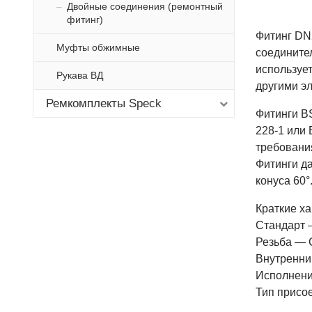
Двойные соединения (ремонтный
фитинг)
Фитинг DN2
Муфты обжимные
соедините
используе
Рукава ВД
другими э
Ремкомплекты Speck
Фитинги B
228-1 или
требовани
Фитинги д
конуса 60°
Краткие ха
Стандарт 
Резьба — 
Внутренни
Исполнение
Тип присо