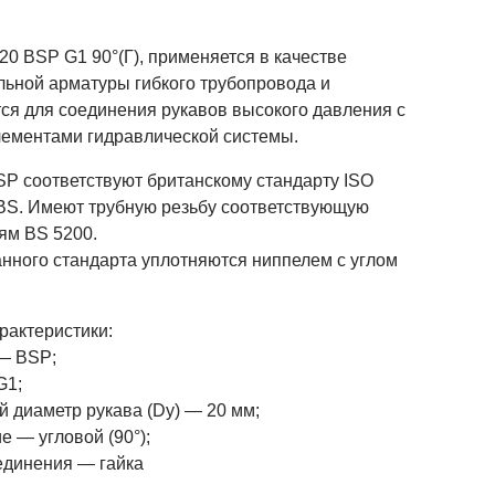
0 BSP G1 90°(Г), применяется в качестве
льной арматуры гибкого трубопровода и
тся для соединения рукавов высокого давления с
лементами гидравлической системы.
SP соответствуют британскому стандарту ISO
 BS. Имеют трубную резьбу соответствующую
ям BS 5200.
анного стандарта уплотняются ниппелем с углом
.
рактеристики:
— BSP;
G1;
й диаметр рукава (Dy) — 20 мм;
 — угловой (90°);
единения — гайка