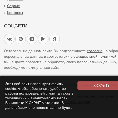
Сервис
Контакты
СОЦСЕТИ
Я
Оставаясь на данном сайте Вы подтверждаете
согласие
на обра
персональных данных в соответствии с
официальной политикой.
вы не даете согласия на обработку своих персональных данных,
необходимо покинуть наш сайт.
Этот веб-сайт используют файлы
Цены указанные на сайте являются справочными и не являются
cookie, чтобы обеспечить удобство
публичной офертой (ст. 437 ГК).
работы пользователей с ним, а также в
При использовании
материалов
с сайта обязательно указание
технических и аналитических целях.
прямой ссылки на источник.
Список всех товаров
Вы можете Х СКРЫТЬ это окно. В
дальнейшем оно появляться не будет.