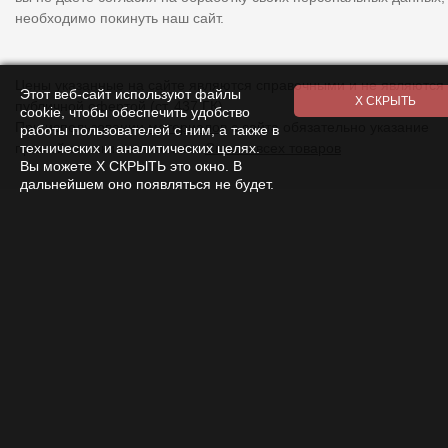
необходимо покинуть наш сайт.
Цены указанные на сайте являются справочными и не являются
Этот веб-сайт используют файлы
публичной офертой (ст. 437 ГК).
cookie, чтобы обеспечить удобство
При использовании
материалов
с сайта обязательно указание
работы пользователей с ним, а также в
технических и аналитических целях.
прямой ссылки на источник.
Список всех товаров
Вы можете Х СКРЫТЬ это окно. В
дальнейшем оно появляться не будет.