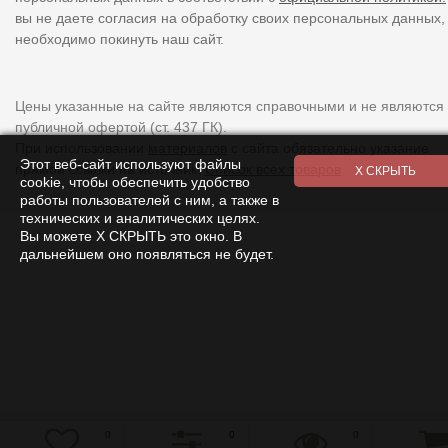
вы не даете согласия на обработку своих персональных данных,
необходимо покинуть наш сайт.
Цены указанные на сайте являются справочными и не являются
публичной офертой (ст. 437 ГК).
При использовании
материалов
с сайта обязательно указание
Этот веб-сайт используют файлы
прямой ссылки на источник.
Список всех товаров
cookie, чтобы обеспечить удобство
работы пользователей с ним, а также в
технических и аналитических целях.
Вы можете Х СКРЫТЬ это окно. В
дальнейшем оно появляться не будет.
0
0
0