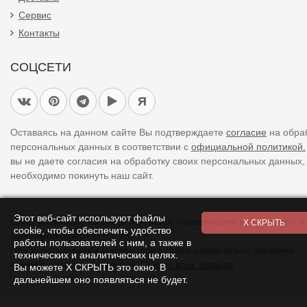
Сервис
Контакты
СОЦСЕТИ
Я
Оставаясь на данном сайте Вы подтверждаете
согласие
на обра
персональных данных в соответствии с
официальной политикой.
вы не даете согласия на обработку своих персональных данных,
необходимо покинуть наш сайт.
Этот веб-сайт используют файлы
Цены указанные на сайте являются справочными и не являются
cookie, чтобы обеспечить удобство
публичной офертой (ст. 437 ГК).
работы пользователей с ним, а также в
При использовании
материалов
с сайта обязательно указание
технических и аналитических целях.
прямой ссылки на источник.
Список всех товаров
Вы можете Х СКРЫТЬ это окно. В
дальнейшем оно появляться не будет.