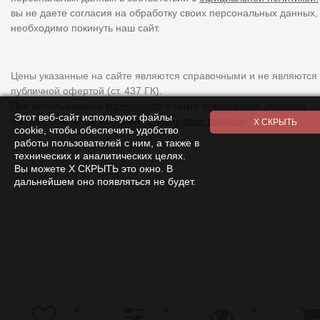
вы не даете согласия на обработку своих персональных данных,
необходимо покинуть наш сайт.
Цены указанные на сайте являются справочными и не являются
публичной офертой (ст. 437 ГК).
При использовании
материалов
с сайта обязательно указание
Этот веб-сайт используют файлы
прямой ссылки на источник.
Список всех товаров
cookie, чтобы обеспечить удобство
работы пользователей с ним, а также в
технических и аналитических целях.
Вы можете Х СКРЫТЬ это окно. В
дальнейшем оно появляться не будет.
0
0
0