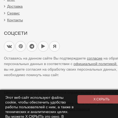
Доставка
Сервис
Контакты
СОЦСЕТИ
Я
Оставаясь на данном сайте Вы подтверждаете
согласие
на обра
персональных данных в соответствии с
официальной политикой.
вы не даете согласия на обработку своих персональных данных,
необходимо покинуть наш сайт.
Цены указанные на сайте являются справочными и не являются
Этот веб-сайт используют файлы
публичной офертой (ст. 437 ГК).
cookie, чтобы обеспечить удобство
При использовании
материалов
с сайта обязательно указание
работы пользователей с ним, а также в
прямой ссылки на источник.
Список всех товаров
технических и аналитических целях.
Вы можете Х СКРЫТЬ это окно. В