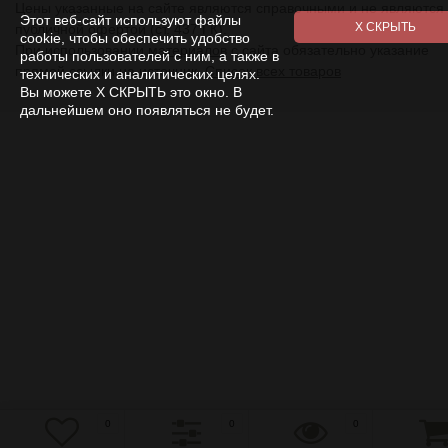
Цены указанные на сайте являются справочными и не являются
Этот веб-сайт используют файлы
публичной офертой (ст. 437 ГК).
cookie, чтобы обеспечить удобство
При использовании
материалов
с сайта обязательно указание
работы пользователей с ним, а также в
прямой ссылки на источник.
Список всех товаров
технических и аналитических целях.
Вы можете Х СКРЫТЬ это окно. В
дальнейшем оно появляться не будет.
0
0
0