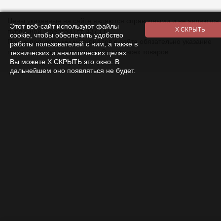
Цены указанные на сайте являются справочными и не являются
Этот веб-сайт используют файлы
публичной офертой (ст. 437 ГК).
cookie, чтобы обеспечить удобство
При использовании
материалов
с сайта обязательно указание
работы пользователей с ним, а также в
прямой ссылки на источник.
Список всех товаров
технических и аналитических целях.
Вы можете Х СКРЫТЬ это окно. В
дальнейшем оно появляться не будет.