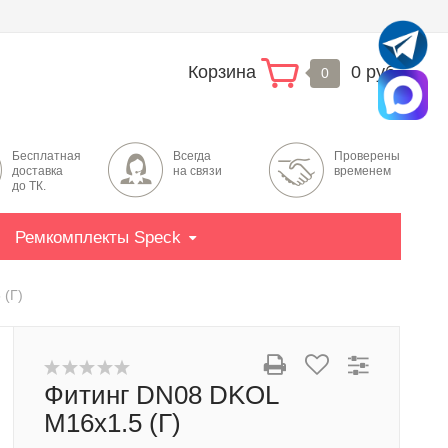
Корзина
0 руб.
0
Бесплатная
Всегда
Проверены
доставка
на связи
временем
до ТК.
Ремкомплекты Speck
 (Г)
Фитинг DN08 DKOL
M16x1.5 (Г)