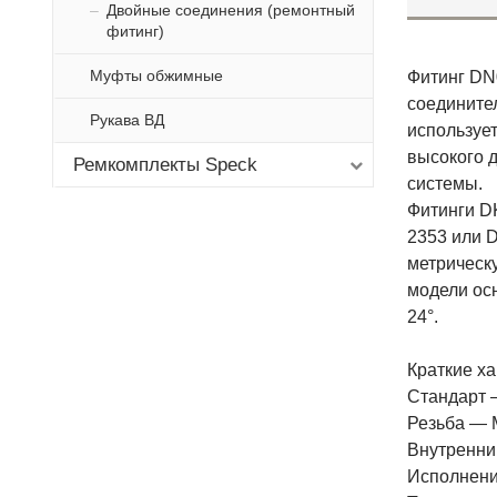
Двойные соединения (ремонтный
фитинг)
Муфты обжимные
Фитинг DN
соедините
Рукава ВД
используе
высокого 
Ремкомплекты Speck
системы.
Фитинги D
2353 или 
метрическу
модели ос
24°.
Краткие ха
Стандарт 
Резьба — 
Внутренний
Исполнени