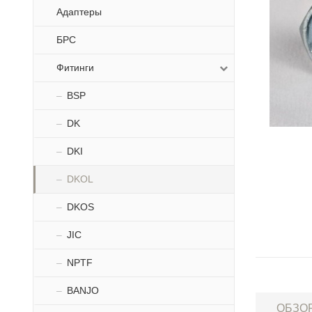
Адаптеры
БРС
Фитинги
BSP
DK
DKI
DKOL
DKOS
JIC
NPTF
BANJO
ОБЗО