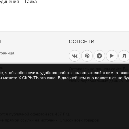
единения —Гайка
Ы
СОЦСЕТИ
траница
Я
ии
Оставаясь на данном сайте В
e, чтобы обеспечить удобство работы пользователей с ним, а также
данных в соответствии с
офици
Вы можете Х СКРЫТЬ это окно. В дальнейшем оно появляться не буд
своих персональных данных, в
тся публичной офертой (ст. 437 ГК).
ие прямой ссылки на источник.
Список всех товаров