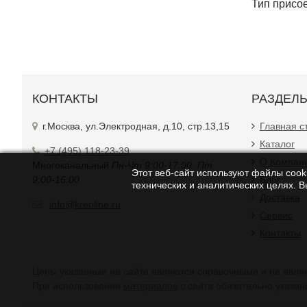
Тип присо
КОНТАКТЫ
РАЗДЕЛ
г.Москва, ул.Электродная, д.10, стр.13,15
Главная с
Каталог
+7 (495) 118-23-39
О Компан
Многоканальный
Пн-Чт 9:00-17:00. Пт
Этот веб-сайт используют файлы cooki
9:00-16:00
Блог
технических и аналитических целях. 
Доставка
info@kreoline.ru
Сервис
Контакты
Цены указанные на сайте являются справочными и не являю
При использовании
материалов
с сайта обязательно указан