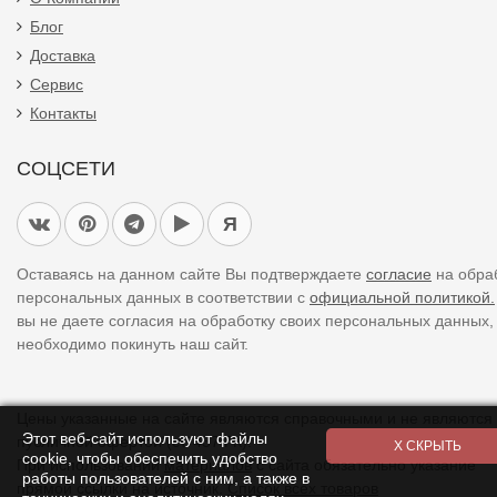
Блог
Доставка
Сервис
Контакты
СОЦСЕТИ
Я
Оставаясь на данном сайте Вы подтверждаете
согласие
на обра
персональных данных в соответствии с
официальной политикой.
вы не даете согласия на обработку своих персональных данных,
необходимо покинуть наш сайт.
Цены указанные на сайте являются справочными и не являются
Этот веб-сайт используют файлы
публичной офертой (ст. 437 ГК).
cookie, чтобы обеспечить удобство
При использовании
материалов
с сайта обязательно указание
работы пользователей с ним, а также в
прямой ссылки на источник.
Список всех товаров