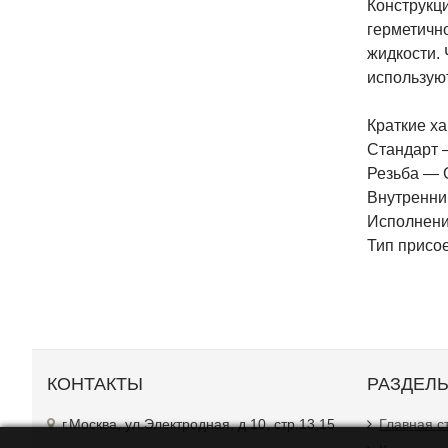
Конструкц
герметичн
жидкости. 
используют
Краткие ха
Стандарт 
Резьба — G
Внутренни
Исполнение
Тип присо
КОНТАКТЫ
РАЗДЕЛ
г.Москва, ул.Электродная, д.10, стр.13,15
Главная с