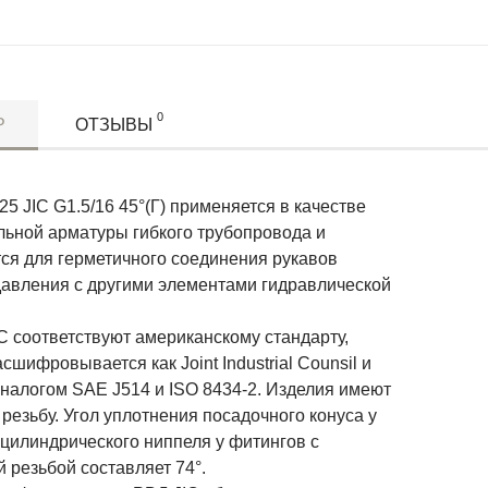
0
Р
ОТЗЫВЫ
5 JIC G1.5/16 45°(Г) применяется в качестве
льной арматуры гибкого трубопровода и
тся для герметичного соединения рукавов
давления с другими элементами гидравлической
C соответствуют американскому стандарту,
сшифровывается как Joint Industrial Counsil и
аналогом SAE J514 и ISO 8434-2. Изделия имеют
езьбу. Угол уплотнения посадочного конуса у
 цилиндрического ниппеля у фитингов с
 резьбой составляет 74°.