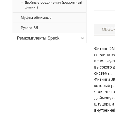
Двойные соединения (ремонтный
фитинг)
Муфты обжимные
Рукава ВД
ОБЗО
Ремкомплекты Speck
Фитинг DN2
соедините
используе
высокого 
системы.
Фитинги JI
который ра
является 
дюймовую р
штуцера и
внутренней