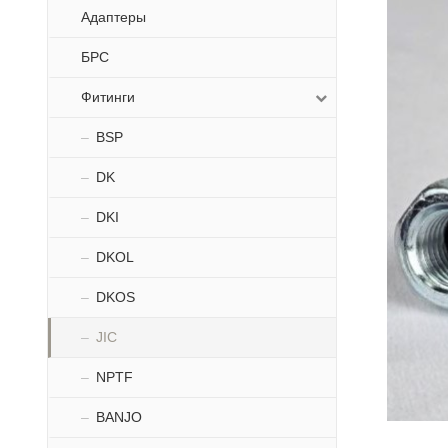
Адаптеры
БРС
Фитинги
BSP
DK
DKI
DKOL
DKOS
JIC
NPTF
BANJO