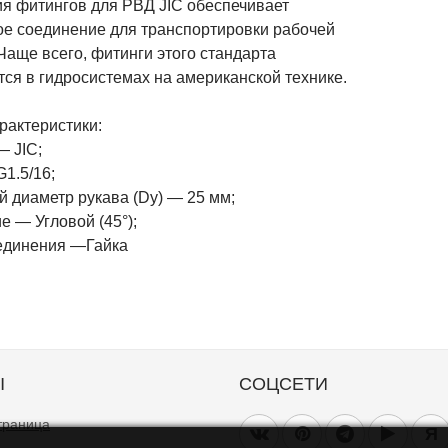
ия фитингов для РВД JIC обеспечивает
ое соединение для транспортировки рабочей
Чаще всего, фитинги этого стандарта
ся в гидросистемах на американской технике.
рактеристики:
— JIC;
1.5/16;
й диаметр рукава (Dy) — 25 мм;
 — Угловой (45°);
единения —Гайка
Ы
СОЦСЕТИ
траница
Я