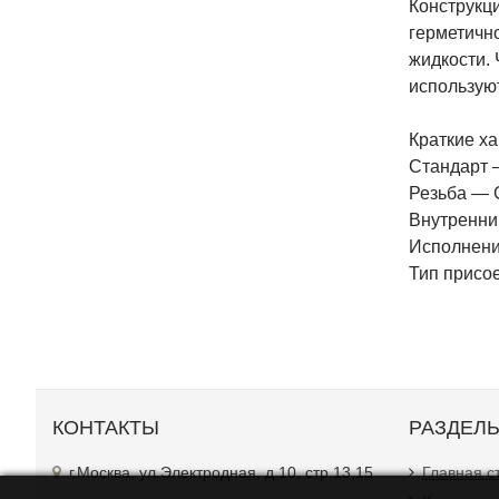
Конструкц
герметичн
жидкости. 
используют
Краткие ха
Стандарт 
Резьба — G
Внутренни
Исполнени
Тип присо
КОНТАКТЫ
РАЗДЕЛ
г.Москва, ул.Электродная, д.10, стр.13,15
Главная с