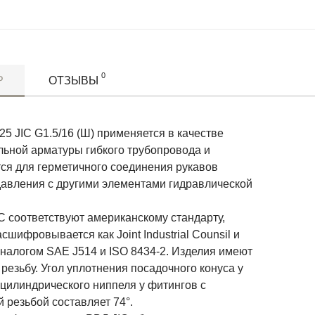
0
Р
ОТЗЫВЫ
5 JIC G1.5/16 (Ш) применяется в качестве
льной арматуры гибкого трубопровода и
тся для герметичного соединения рукавов
давления с другими элементами гидравлической
C соответствуют американскому стандарту,
сшифровывается как Joint Industrial Counsil и
аналогом SAE J514 и ISO 8434-2. Изделия имеют
езьбу. Угол уплотнения посадочного конуса у
 цилиндрического ниппеля у фитингов с
 резьбой составляет 74°.