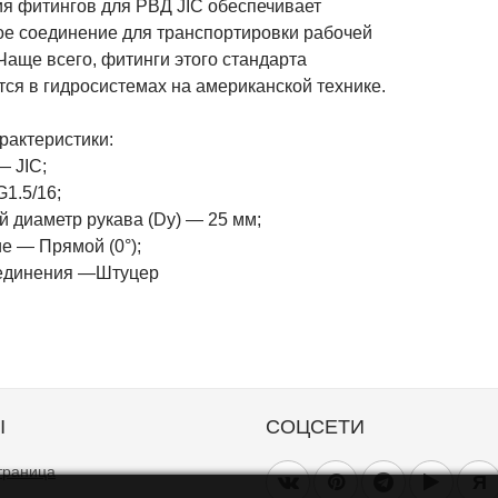
ия фитингов для РВД JIC обеспечивает
ое соединение для транспортировки рабочей
Чаще всего, фитинги этого стандарта
ся в гидросистемах на американской технике.
рактеристики:
— JIC;
1.5/16;
й диаметр рукава (Dy) — 25 мм;
е — Прямой (0°);
единения —Штуцер
Ы
СОЦСЕТИ
траница
Я