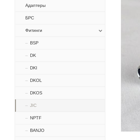
Адаптеры
БРС
Фитинги
BSP
DK
DKI
DKOL
DKOS
JIC
NPTF
BANJO