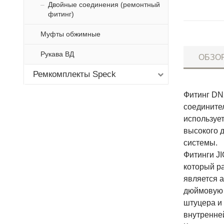
Двойные соединения (ремонтный
фитинг)
Муфты обжимные
Рукава ВД
ОБЗО
Ремкомплекты Speck
Фитинг DN2
соедините
используе
высокого 
системы.
Фитинги JI
который ра
является 
дюймовую р
штуцера и
внутренней