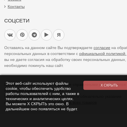
Контакты
СОЦСЕТИ
Я
Оставаясь на данном сайте Вы подтверждаете
согласие
на обра
персональных данных в соответствии с
официальной политикой.
вы не даете согласия на обработку своих персональных данных,
необходимо покинуть наш сайт.
Этот веб-сайт используют файлы
Цены указанные на сайте являются справочными и не являются
cookie, чтобы обеспечить удобство
публичной офертой (ст. 437 ГК).
работы пользователей с ним, а также в
При использовании
материалов
с сайта обязательно указание
технических и аналитических целях.
прямой ссылки на источник.
Список всех товаров
Вы можете Х СКРЫТЬ это окно. В
дальнейшем оно появляться не будет.