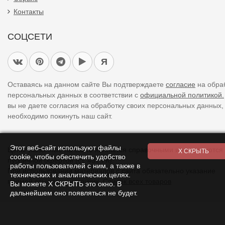
Контакты
СОЦСЕТИ
Я
Оставаясь на данном сайте Вы подтверждаете
согласие
на обра
персональных данных в соответствии с
официальной политикой.
вы не даете согласия на обработку своих персональных данных,
необходимо покинуть наш сайт.
Этот веб-сайт используют файлы
Цены указанные на сайте являются справочными и не являются
cookie, чтобы обеспечить удобство
публичной офертой (ст. 437 ГК).
работы пользователей с ним, а также в
При использовании
материалов
с сайта обязательно указание
технических и аналитических целях.
прямой ссылки на источник.
Список всех товаров
Вы можете Х СКРЫТЬ это окно. В
дальнейшем оно появляться не будет.