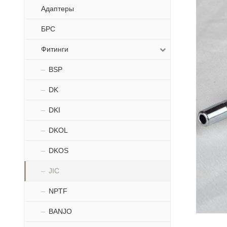
Адаптеры
БРС
Фитинги
BSP
DK
DKI
DKOL
DKOS
JIC
NPTF
BANJO