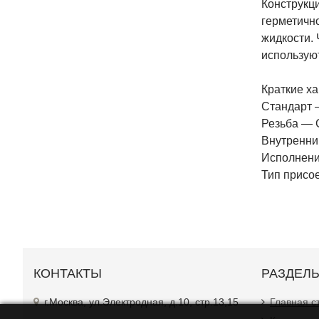
Конструкц
герметичн
жидкости. 
используют
Краткие ха
Стандарт 
Резьба — 
Внутренний
Исполнение
Тип присо
КОНТАКТЫ
РАЗДЕЛ
г.Москва, ул.Электродная, д.10, стр.13,15
Главная с