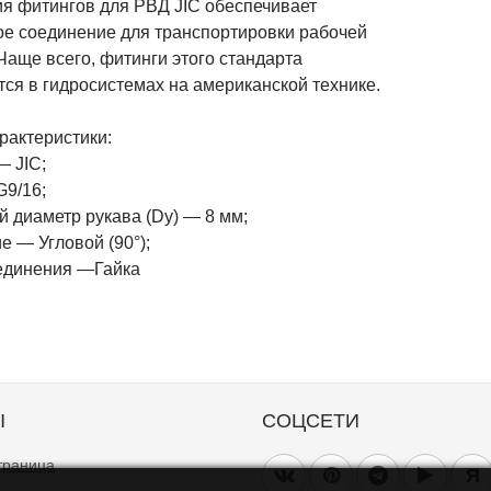
ия фитингов для РВД JIC обеспечивает
ое соединение для транспортировки рабочей
Чаще всего, фитинги этого стандарта
ся в гидросистемах на американской технике.
рактеристики:
— JIC;
G9/16;
 диаметр рукава (Dy) — 8 мм;
 — Угловой (90°);
единения —Гайка
Ы
СОЦСЕТИ
траница
Я