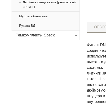
Двойные соединения (ремонтный
фитинг)
Муфты обжимные
Рукава ВД
ОБЗО
Ремкомплекты Speck
Фитинг DN0
соедините
используе
высокого 
системы.
Фитинги JI
который ра
является 
дюймовую р
штуцера и
внутренней