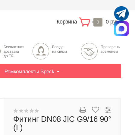
Корзина
0 руб.
0
Бесплатная
Всегда
Проверены
доставка
на связи
временем
до ТК.
Ремкомплекты Speck
Фитинг DN08 JIC G9/16 90°
(Г)