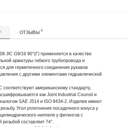
0
Р
ОТЗЫВЫ
8 JIC G9/16 90°(Г) применяется в качестве
льной арматуры гибкого трубопровода и
тся для герметичного соединения рукавов
давления с другими элементами гидравлической
C соответствуют американскому стандарту,
сшифровывается как Joint Industrial Counsil и
аналогом SAE J514 и ISO 8434-2. Изделия имеют
езьбу. Угол уплотнения посадочного конуса у
 цилиндрического ниппеля у фитингов с
 резьбой составляет 74°.