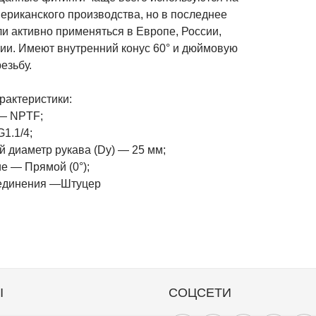
ериканского производства, но в последнее
и активно применяться в Европе, России,
зии. Имеют внутренний конус 60° и дюймовую
езьбу.
рактеристики:
— NPTF;
1.1/4;
й диаметр рукава (Dy) — 25 мм;
е — Прямой (0°);
единения —Штуцер
Ы
СОЦСЕТИ