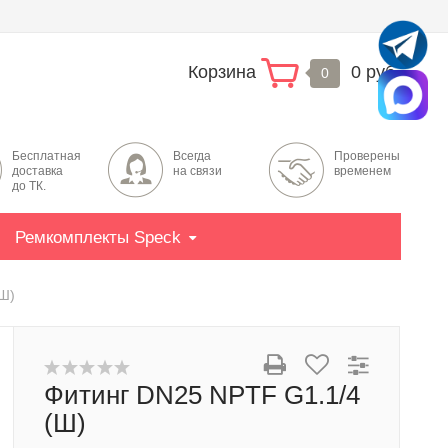
Корзина
0 руб.
0
Бесплатная
Всегда
Проверены
доставка
на связи
временем
до ТК.
Ремкомплекты Speck
(Ш)
Фитинг DN25 NPTF G1.1/4
(Ш)