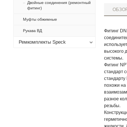
Двойные соединения (ремонтный
фитинг)
ОБЗО
Муфты обжимные
Рукава ВД
Фитинг DN
соедините
Ремкомплекты Speck
используе
высокого 
системы.
Фитинг NPT
стандарт с
стандарту
похожи на 
взаимозам
разное кол
резьбы.
Конструкц
герметичн
жидкости.