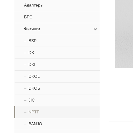
Адаптеры
БРС
Фитинги
BSP
DK
DKI
DKOL
DKOS
JIC
NPTF
BANJO