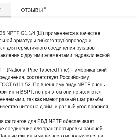
0
Р
ОТЗЫВЫ
25 NPTF G1.1/4 (Ш) применяется в качестве
льной арматуры гибкого трубопровода и
тся для герметичного соединения рукавов
давления с другими элементами гидравлической
F (National Pipe Tapered Fine) – американский
оединения, соответствует Российскому
 ГОСТ 6111-52. По внешнему виду NPTF очень
фитинги BSPT, но при этом они не являются
еняемыми, так как имеют разный шаг резьбы,
ичество ниток на дюйм, и разный угол профиля
ия фитингов для РВД NPTF обеспечивает
ое соединение для транспортировки рабочей
 Данные фитинги чаще всего используются на