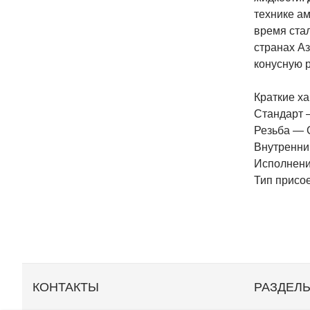
технике ам
время стал
странах А
конусную р
Краткие ха
Стандарт 
Резьба — G
Внутренни
Исполнени
Тип присо
КОНТАКТЫ
РАЗДЕЛ