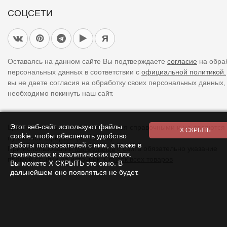
СОЦСЕТИ
Я
Оставаясь на данном сайте Вы подтверждаете
согласие
на обра
персональных данных в соответствии с
официальной политикой.
вы не даете согласия на обработку своих персональных данных,
необходимо покинуть наш сайт.
Этот веб-сайт используют файлы
Цены указанные на сайте являются справочными и не являются
cookie, чтобы обеспечить удобство
публичной офертой (ст. 437 ГК).
работы пользователей с ним, а также в
При использовании
материалов
с сайта обязательно указание
технических и аналитических целях.
прямой ссылки на источник.
Список всех товаров
Вы можете Х СКРЫТЬ это окно. В
дальнейшем оно появляться не будет.