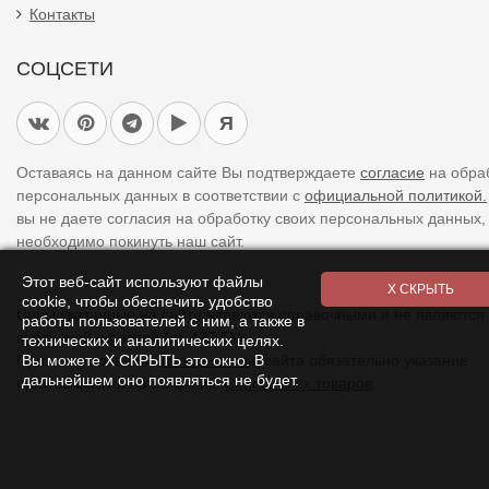
Контакты
СОЦСЕТИ
Я
Оставаясь на данном сайте Вы подтверждаете
согласие
на обра
персональных данных в соответствии с
официальной политикой.
вы не даете согласия на обработку своих персональных данных,
необходимо покинуть наш сайт.
Этот веб-сайт используют файлы
cookie, чтобы обеспечить удобство
Цены указанные на сайте являются справочными и не являются
работы пользователей с ним, а также в
публичной офертой (ст. 437 ГК).
технических и аналитических целях.
Вы можете Х СКРЫТЬ это окно. В
При использовании
материалов
с сайта обязательно указание
дальнейшем оно появляться не будет.
прямой ссылки на источник.
Список всех товаров