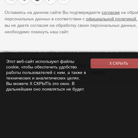
Оставаясь на данном сайте Вы подтверждаете
согласие
на обра
персональных данных в соответствии с
официальной политикой.
вы не даете согласия на обработку своих персональных данных,
необходимо покинуть наш сайт.
Цены указанные на сайте являются справочными и не являются
публичной офертой (ст. 437 ГК).
Этот веб-сайт используют файлы
При использовании
материалов
с сайта обязательно указание
cookie, чтобы обеспечить удобство
прямой ссылки на источник.
Список всех товаров
работы пользователей с ним, а также в
технических и аналитических целях.
Вы можете Х СКРЫТЬ это окно. В
дальнейшем оно появляться не будет.