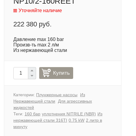
NP10/2-160REET
Уточняйте наличие
222 380 руб.
Давление max 160 bar
Произв-ть max 2 л/м
Из нержавеющей стали
Купить
Категории:
Плунжерные насосы
Из
Нержавеющей стали
Для агрессивных
жидкостей
Теги:
160 бар
уплотнения NITRILE (NBR)
Из
нержавеющей стали 316TI
0.75 kW
2 литр в
минуту