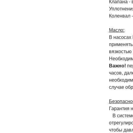
Клапана -
Уплотнени
Коленвал -
Масло:
В насосах
применять
вязкостью
Необходим
Важно!
пе
часов, дал
необходим
случае обр
Безопаснос
Гарантия 
В системе
отрегулир
чтобы дав