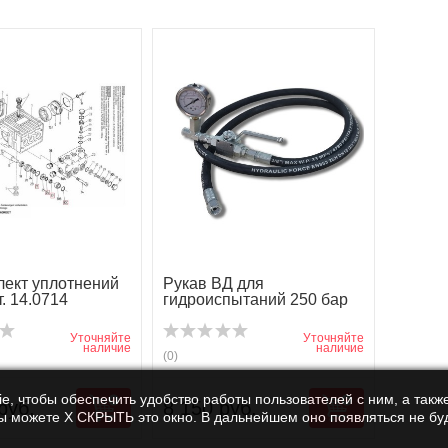
ект уплотнений
Рукав ВД для
. 14.0714
гидроиспытаний 250 бар
Уточняйте
Уточняйте
наличие
наличие
(0)
e, чтобы обеспечить удобство работы пользователей с ним, а также
руб.
8 150 руб.
Вы можете Х СКРЫТЬ это окно. В дальнейшем оно появляться не буд