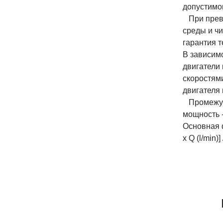
допустимо
При превы
среды и ч
гарантия т
В зависим
двигатели
скоростям
двигателя
Промежуто
мощность 
Основная ф
x Q (l/min)]