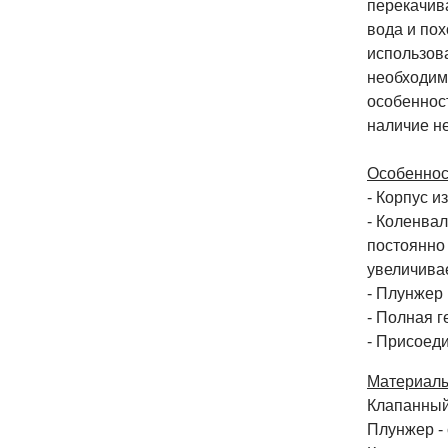
перекачив
вода и пох
использов
необходим
особенност
наличие н
Особеннос
- Корпус и
- Коленва
постоянно 
увеличивае
- Плунжер
- Полная г
- Присоед
Материалы
Клапанный 
Плунжер -