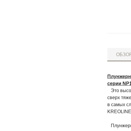
ОБЗО
Плунжерн
серии NP1
Это высок
сверх тяж
в самых с
KREOLINE 
Плунжерны