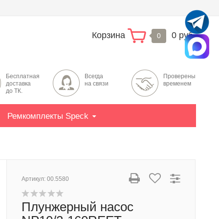
Корзина
0 руб.
0
Бесплатная
Всегда
Проверены
доставка
на связи
временем
до ТК.
Ремкомплекты Speck
Артикул:
00.5580
Плунжерный насос