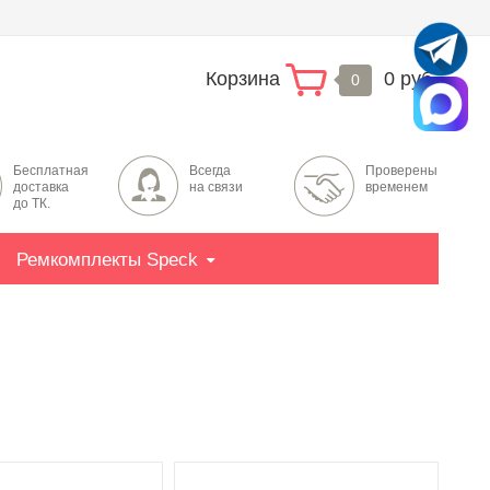
Корзина
0 руб.
0
Бесплатная
Всегда
Проверены
доставка
на связи
временем
до ТК.
Ремкомплекты Speck