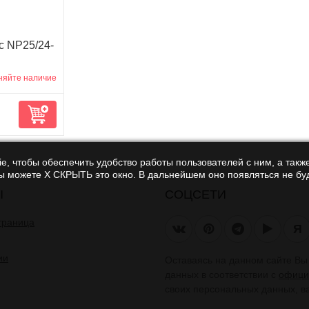
с NP25/24-
няйте наличие
e, чтобы обеспечить удобство работы пользователей с ним, а также
Вы можете Х СКРЫТЬ это окно. В дальнейшем оно появляться не буд
Ы
СОЦСЕТИ
траница
Я
ии
Оставаясь на данном сайте В
данных в соответствии с
офици
своих персональных данных, в