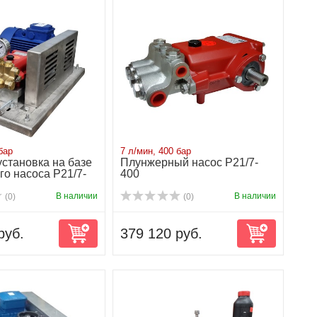
бар
7 л/мин, 400 бар
становка на базе
Плунжерный насос P21/7-
о насоса P21/7-
400
В наличии
В наличии
(0)
(0)
руб.
379 120 руб.