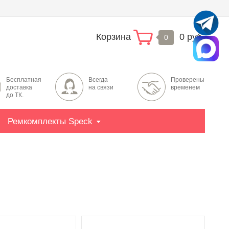
Корзина
0 руб.
0
Бесплатная
Всегда
Проверены
доставка
на связи
временем
до ТК.
Ремкомплекты Speck