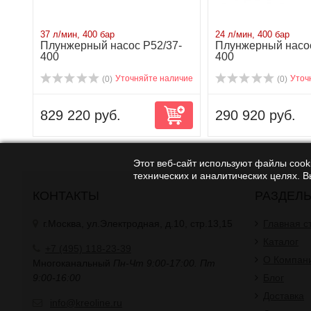
37 л/мин, 400 бар
24 л/мин, 400 бар
Плунжерный насос P52/37-
Плунжерный насо
400
400
Уточняйте наличие
Уточ
(0)
(0)
829 220 руб.
290 920 руб.
Этот веб-сайт используют файлы cooki
технических и аналитических целях. 
КОНТАКТЫ
РАЗДЕЛ
г.Москва, ул.Электродная, д.10, стр.13,15
Главная с
Каталог
+7 (495) 118-23-39
О Компан
Многоканальный
Пн-Чт 9:00-17:00. Пт
9:00-16:00
Блог
Доставка
info@kreoline.ru