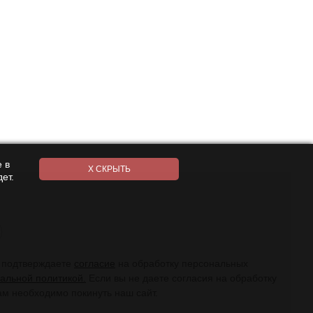
 в
ет.
ы подтверждаете
согласие
на обработку персональных
альной политикой.
Если вы не даете согласия на обработку
ам необходимо покинуть наш сайт.