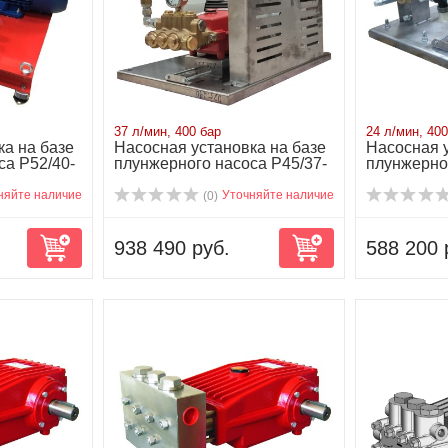
37 л/мин, 400 бар
24 л/мин, 400
ка на базе
Насосная установка на базе
Насосная у
са P52/40-
плунжерного насоса P45/37-
плунжерно
400M...
NP25/24-40
няйте наличие
Уточняйте наличие
(0)
938 490 руб.
588 200 