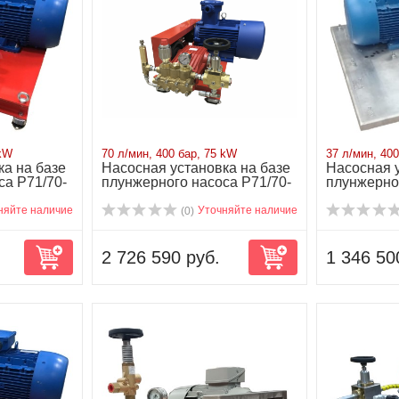
 kW
70 л/мин, 400 бар, 75 kW
37 л/мин, 400
ка на базе
Насосная установка на базе
Насосная у
са P71/70-
плунжерного насоса P71/70-
плунжерног
400 ...
400 ...
няйте наличие
Уточняйте наличие
(0)
2 726 590 руб.
1 346 50