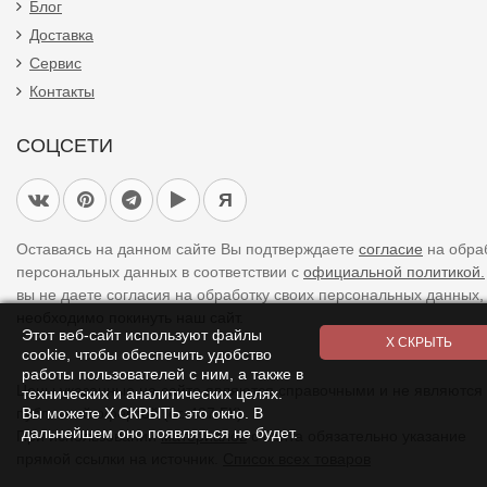
Блог
Доставка
Сервис
Контакты
СОЦСЕТИ
Я
Оставаясь на данном сайте Вы подтверждаете
согласие
на обра
персональных данных в соответствии с
официальной политикой.
вы не даете согласия на обработку своих персональных данных,
необходимо покинуть наш сайт.
Этот веб-сайт используют файлы
cookie, чтобы обеспечить удобство
работы пользователей с ним, а также в
Цены указанные на сайте являются справочными и не являются
технических и аналитических целях.
публичной офертой (ст. 437 ГК).
Вы можете Х СКРЫТЬ это окно. В
дальнейшем оно появляться не будет.
При использовании
материалов
с сайта обязательно указание
прямой ссылки на источник.
Список всех товаров