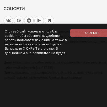
СОЦСЕТИ
Я
Этот веб-сайт используют файлы
Оставаясь на данном сайте Вы подтверждаете
согласие
на обра
cookie, чтобы обеспечить удобство
персональных данных в соответствии с
официальной политикой.
работы пользователей с ним, а также в
вы не даете согласия на обработку своих персональных данных,
технических и аналитических целях.
необходимо покинуть наш сайт.
Вы можете Х СКРЫТЬ это окно. В
дальнейшем оно появляться не будет.
Цены указанные на сайте являются справочными и не являются
публичной офертой (ст. 437 ГК).
При использовании
материалов
с сайта обязательно указание
прямой ссылки на источник.
Список всех товаров