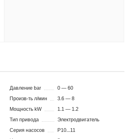
Давление bar
0 — 60
Произв-ть л/мин
3.6 — 8
Мощность kW
1.1 — 1.2
Тип привода
Электродвигатель
Серия насосов
P10...11