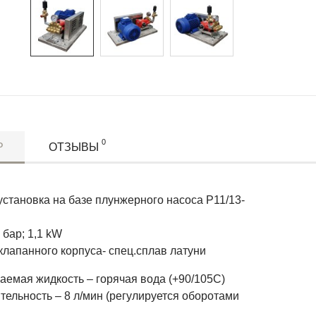
0
Р
ОТЗЫВЫ
становка на базе плунжерного насоса P11/13-
 бар; 1,1 kW
клапанного корпуса- спец.сплав латуни
аемая жидкость – горячая вода (+90/105С)
ельность – 8 л/мин (регулируется оборотами