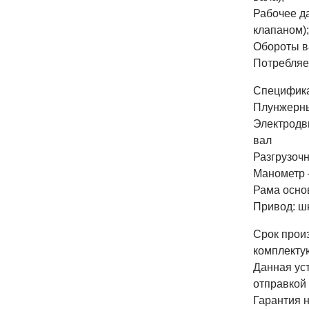
Рабочее да
клапаном);
Обороты в
Потребляе
Специфика
Плунжерны
Электродв
вал
Разгрузоч
Манометр 
Рама осно
Привод: ш
Срок прои
комплекту
Данная ус
отправкой 
Гарантия н