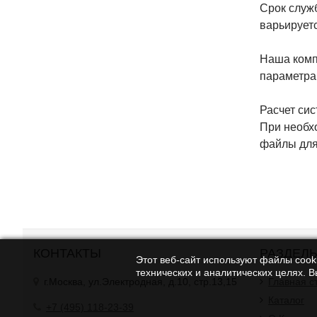
Срок служб
варьируетс
Наша комп
параметрам
Расчет сис
При необх
файлы для
КОНТАКТЫ
РАЗДЕЛ
Этот веб-сайт используют файлы cooki
технических и аналитических целях. 
г.Москва, ул.Электродная, д.10, стр.13,15
Главная с
Каталог
+7 (495) 118-23-39