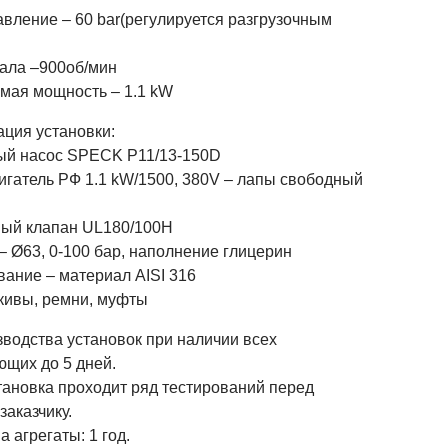
вление – 60 bar(регулируется разгрузочным
ала –900об/мин
мая мощность – 1.1 kW
ция установки:
й насос SPECK P11/13-150D
игатель РФ 1.1 kW/1500, 380V – лапы свободный
ный клапан UL180/100H
– Ø63, 0-100 бар, наполнение глицерин
вание – материал AISI 316
кивы, ремни, муфты
зводства установок при наличии всех
ющих до 5 дней.
тановка проходит ряд тестирований перед
заказчику.
а агрегаты: 1 год.