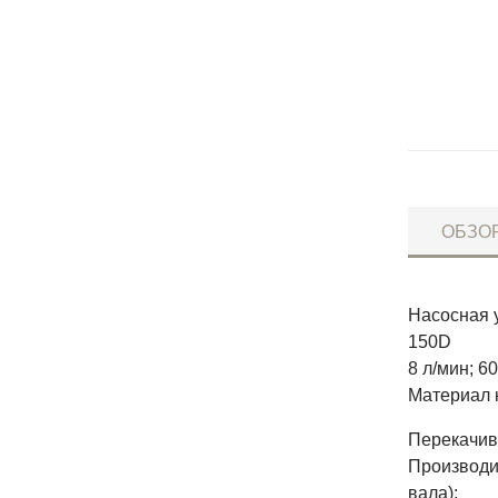
ОБЗО
Насосная у
150D
8 л/мин; 60
Материал 
Перекачив
Производит
вала);