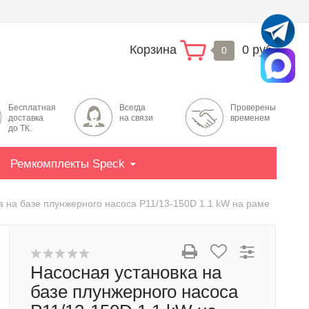
Корзина
0 руб.
0
Бесплатная
Всегда
Проверены
доставка
на связи
временем
до ТК.
Ремкомплекты Speck
а на базе плунжерного насоса P11/13-150D 1.1 kW на раме
Насосная установка на
базе плунжерного насоса