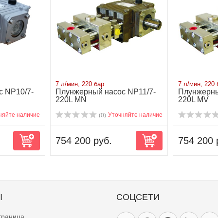
7 л/мин, 220 бар
7 л/мин, 220 
 NP10/7-
Плунжерный насос NP11/7-
Плунжерны
220L MN
220L MV
няйте наличие
Уточняйте наличие
(0)
754 200 руб.
754 200 
Ы
СОЦСЕТИ
траница