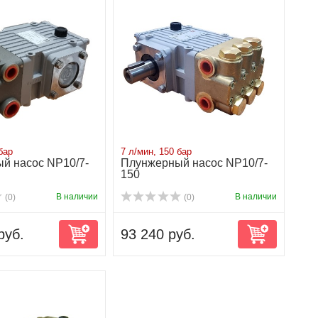
бар
7 л/мин, 150 бар
й насос NP10/7-
Плунжерный насос NP10/7-
150
В наличии
В наличии
(0)
(0)
руб.
93 240 руб.