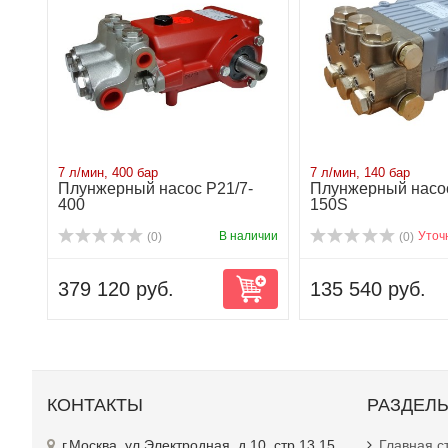
7 л/мин, 400 бар
7 л/мин, 140 бар
Плунжерный насос P21/7-
Плунжерный насос
400
150S
В наличии
Уточ
(0)
(0)
379 120 руб.
135 540 руб.
КОНТАКТЫ
РАЗДЕЛ
г.Москва, ул.Электродная, д.10, стр.13,15
Главная с