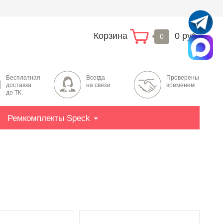
Корзина
0 руб.
0
Бесплатная
Всегда
Проверены
доставка
на связи
временем
до ТК.
Ремкомплекты Speck