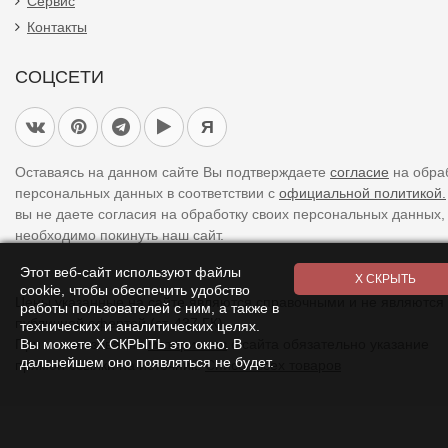
Сервис
Контакты
СОЦСЕТИ
Я
Оставаясь на данном сайте Вы подтверждаете
согласие
на обра
персональных данных в соответствии с
официальной политикой.
вы не даете согласия на обработку своих персональных данных,
необходимо покинуть наш сайт.
Этот веб-сайт используют файлы
cookie, чтобы обеспечить удобство
Цены указанные на сайте являются справочными и не являются
работы пользователей с ним, а также в
публичной офертой (ст. 437 ГК).
технических и аналитических целях.
Вы можете Х СКРЫТЬ это окно. В
При использовании
материалов
с сайта обязательно указание
дальнейшем оно появляться не будет.
прямой ссылки на источник.
Список всех товаров